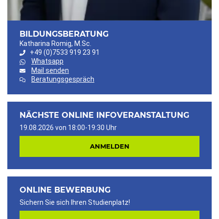
BILDUNGSBERATUNG
Katharina Romig, M.Sc.
+49 (0)7533 919 23 91
Whatsapp
Mail senden
Beratungsgespräch
NÄCHSTE ONLINE INFOVERANSTALTUNG
19.08.2026 von 18:00-19:30 Uhr
ANMELDEN
ONLINE BEWERBUNG
Sichern Sie sich Ihren Studienplatz!