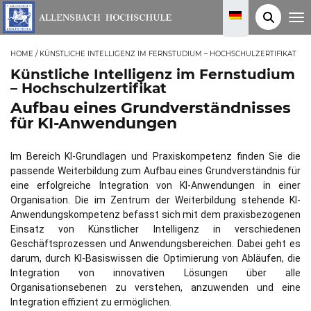
T
o
g
g
HOME
/
KÜNSTLICHE INTELLIGENZ IM FERNSTUDIUM – HOCHSCHULZERTIFIKAT
l
e
Künstliche Intelligenz im Fernstudium
n
a
– Hochschulzertifikat
v
Aufbau eines Grundverständnisses
i
g
für KI-Anwendungen
a
t
i
o
Im Bereich KI-Grundlagen und Praxiskompetenz finden Sie die
n
passende Weiterbildung zum Aufbau eines Grundverständnis für
eine erfolgreiche Integration von KI-Anwendungen in einer
Organisation. Die im Zentrum der Weiterbildung stehende KI-
Anwendungskompetenz befasst sich mit dem praxisbezogenen
Einsatz von Künstlicher Intelligenz in verschiedenen
Geschäftsprozessen und Anwendungsbereichen. Dabei geht es
darum, durch KI-Basiswissen die Optimierung von Abläufen, die
Integration von innovativen Lösungen über alle
Organisationsebenen zu verstehen, anzuwenden und eine
Integration effizient zu ermöglichen.