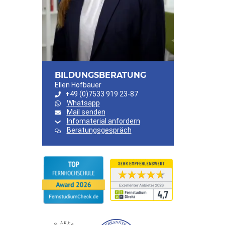
BILDUNGSBERATUNG
Ellen Hofbauer
+49 (0)7533 919 23-87
Whatsapp
Mail senden
Infomaterial anfordern
Beratungsgespräch