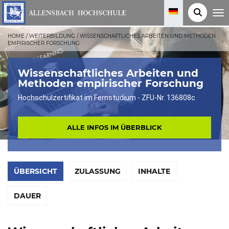
T
o
g
g
HOME
/
WEITERBILDUNG
/
WISSENSCHAFTLICHES ARBEITEN UND METHODEN
l
EMPIRISCHER FORSCHUNG
e
n
a
v
Wissenschaftliches Arbeiten und
i
Methoden empirischer Forschung
g
a
Hochschulzertifikat im Fernstudium - ZFU-Nr. 136808c
t
i
o
n
ALLE INFOS IM ÜBERBLICK
ÜBERSICHT
ZULASSUNG
INHALTE
DAUER