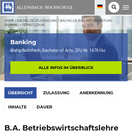
T
o
g
g
HOME
/
BACHELOR STUDIENGANG
/
BACHELOR BWL MIT VERTIEFUNG
l
BANKING – FERNSTUDIUM
e
n
a
v
Banking
i
g
Wahlpflichtfach, Bachelor of Arts, ZFU-Nr. 167616c
a
t
i
o
ALLE INFOS IM ÜBERBLICK
n
ÜBERSICHT
ZULASSUNG
ANERKENNUNG
INHALTE
DAUER
B.A. Betriebswirtschaftslehre