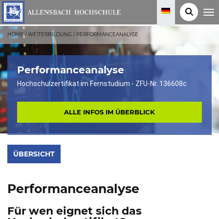
T
o
g
g
HOME
/
WEITERBILDUNG
/
PERFORMANCEANALYSE
l
e
n
a
v
Performanceanalyse
i
g
Hochschulzertifikat im Fernstudium - ZFU-Nr. 136608c
a
t
i
o
ALLE INFOS IM ÜBERBLICK
n
ÜBERSICHT
Performanceanalyse
Für wen eignet sich das