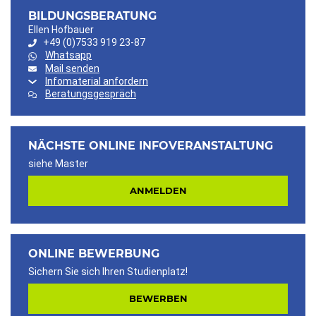
BILDUNGSBERATUNG
Ellen Hofbauer
+49 (0)7533 919 23-87
Whatsapp
Mail senden
Infomaterial anfordern
Beratungsgespräch
NÄCHSTE ONLINE INFOVERANSTALTUNG
siehe Master
ANMELDEN
ONLINE BEWERBUNG
Sichern Sie sich Ihren Studienplatz!
BEWERBEN