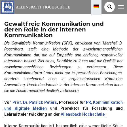
T
o
g
g
Gewaltfreie Kommunikation und
l
e
deren Rolle in der internen
n
Kommunikation
a
v
i
Die Gewaltfreie Kommunikation (GFK), entwickelt von Marshall B.
g
Rosenberg, stellt eine Methode der zwischenmenschlichen
a
t
Kommunikation dar, die auf Empathie und ehrlicher, respektvoller
i
Interaktion basiert. Ziel ist es, Konflikte zu lösen und die Qualität der
o
n
zwischenmenschlichen Beziehungen zu verbessern. Diese
Kommunikationsform findet nicht nur in persönlichen Beziehungen,
sondern zunehmend auch in organisatorischen Kontexten
Anwendung. Durch den Einsatz in der internen Kommunikation kann
sie die Zusammenarbeit deutlich verbessern.
Von
Prof. Dr. Patrick Peters
, Professor für
PR, Kommunikation
und digitale Medien
und Prorektor für Forschung und
Lehrmittelentwicklung an der
Allensbach Hochschule
Interne Kommunikation ist bekanntlich eine wesentliche Säule