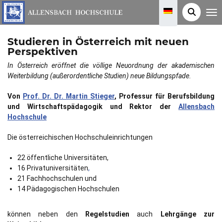
T
o
g
g
Studieren in Österreich mit neuen
l
e
Perspektiven
n
a
In Österreich eröffnet die völlige Neuordnung der akademischen
v
i
Weiterbildung (außerordentliche Studien) neue Bildungspfade.
g
a
t
Von
Prof. Dr. Dr. Martin Stieger
, Professur für Berufsbildung
i
und Wirtschaftspädagogik und Rektor der
Allensbach
o
n
Hochschule
Die österreichischen Hochschuleinrichtungen
22 öffentliche Universitäten,
16 Privatuniversitäten
,
21 Fachhochschulen und
14 Pädagogischen Hochschulen
können neben den
Regelstudien
auch
Lehrgänge zur