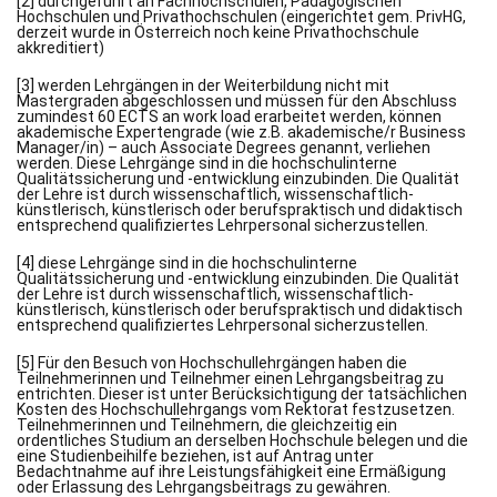
[2] durchgeführt an Fachhochschulen, Pädagogischen
Hochschulen und Privathochschulen (eingerichtet gem. PrivHG,
derzeit wurde in Österreich noch keine Privathochschule
akkreditiert)
[3] werden Lehrgängen in der Weiterbildung nicht mit
Mastergraden abgeschlossen und müssen für den Abschluss
zumindest 60 ECTS an work load erarbeitet werden, können
akademische Expertengrade (wie z.B. akademische/r Business
Manager/in) – auch Associate Degrees genannt, verliehen
werden. Diese Lehrgänge sind in die hochschulinterne
Qualitätssicherung und -entwicklung einzubinden. Die Qualität
der Lehre ist durch wissenschaftlich, wissenschaftlich-
künstlerisch, künstlerisch oder berufspraktisch und didaktisch
entsprechend qualifiziertes Lehrpersonal sicherzustellen.
[4] diese Lehrgänge sind in die hochschulinterne
Qualitätssicherung und -entwicklung einzubinden. Die Qualität
der Lehre ist durch wissenschaftlich, wissenschaftlich-
künstlerisch, künstlerisch oder berufspraktisch und didaktisch
entsprechend qualifiziertes Lehrpersonal sicherzustellen.
[5] Für den Besuch von Hochschullehrgängen haben die
Teilnehmerinnen und Teilnehmer einen Lehrgangsbeitrag zu
entrichten. Dieser ist unter Berücksichtigung der tatsächlichen
Kosten des Hochschullehrgangs vom Rektorat festzusetzen.
Teilnehmerinnen und Teilnehmern, die gleichzeitig ein
ordentliches Studium an derselben Hochschule belegen und die
eine Studienbeihilfe beziehen, ist auf Antrag unter
Bedachtnahme auf ihre Leistungsfähigkeit eine Ermäßigung
oder Erlassung des Lehrgangsbeitrags zu gewähren.