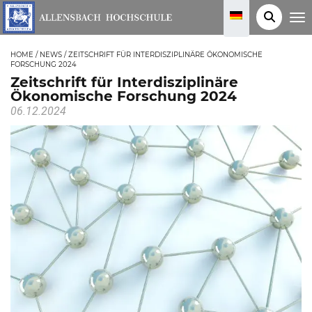
T
o
g
g
HOME
/
NEWS
/
ZEITSCHRIFT FÜR INTERDISZIPLINÄRE ÖKONOMISCHE
l
FORSCHUNG 2024
e
n
Zeitschrift für Interdisziplinäre
a
Ökonomische Forschung 2024
v
i
06.12.2024
g
a
t
i
o
n