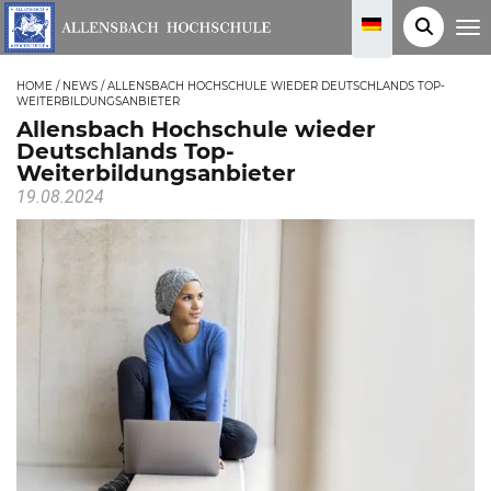
T
o
g
g
HOME
/
NEWS
/
ALLENSBACH HOCHSCHULE WIEDER DEUTSCHLANDS TOP-
l
WEITERBILDUNGSANBIETER
e
n
Allensbach Hochschule wieder
a
Deutschlands Top-
v
i
Weiterbildungsanbieter
g
19.08.2024
a
t
i
o
n