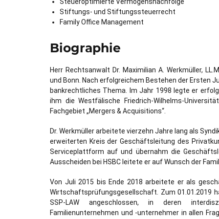
Steueroptimierte Vermögensnachfolge
Stiftungs- und Stiftungssteuerrecht
Family Office Management
Biographie
Herr Rechtsanwalt Dr. Maximilian A. Werkmüller, LL.
und Bonn. Nach erfolgreichem Bestehen der Ersten Ju
bankrechtliches Thema. Im Jahr 1998 legte er erfolgr
ihm die Westfälische Friedrich-Wilhelms-Universi
Fachgebiet „Mergers & Acquisitions“.
Dr. Werkmüller arbeitete vierzehn Jahre lang als Synd
erweiterten Kreis der Geschäftsleitung des Privatku
Serviceplattform auf und übernahm die Geschäftsl
Ausscheiden bei HSBC leitete er auf Wunsch der Fami
Von Juli 2015 bis Ende 2018 arbeitete er als gesc
Wirtschaftsprüfungsgesellschaft. Zum 01.01.2019 ha
SSP-LAW angeschlossen, in deren interdisz
Familienunternehmen und -unternehmer in allen Frage