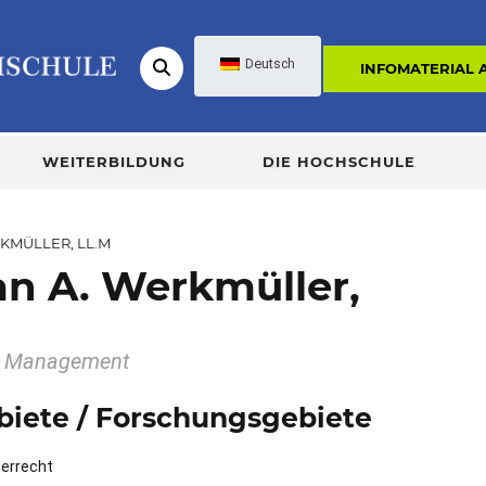
Deutsch
INFOMATERIAL
WEITERBILDUNG
DIE HOCHSCHULE
RKMÜLLER, LL.M
ian A. Werkmüller,
ce Management
biete / Forschungsgebiete
uerrecht