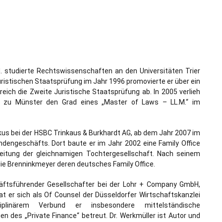
M. studierte Rechtswissenschaften an den Universitäten Trier
ristischen Staatsprüfung im Jahr 1996 promovierte er über ein
eich die Zweite Juristische Staatsprüfung ab. In 2005 verlieh
tät zu Münster den Grad eines „Master of Laws – LL.M.“ im
ikus bei der HSBC Trinkaus & Burkhardt AG, ab dem Jahr 2007 im
ndengeschäfts. Dort baute er im Jahr 2002 eine Family Office
eitung der gleichnamigen Tochtergesellschaft. Nach seinem
lie Brenninkmeyer deren deutsches Family Office.
häftsführender Gesellschafter bei der Lohr + Company GmbH,
t er sich als Of Counsel der Düsseldorfer Wirtschaftskanzlei
iplinärem Verbund er insbesondere mittelständische
n des „Private Finance“ betreut. Dr. Werkmüller ist Autor und