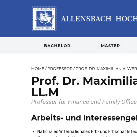
BACHELOR
MASTER
HOME
/
PROFESSOR
/
PROF. DR. MAXIMILIAN A. WE
Prof. Dr. Maximil
LL.M
Professur für Finance und Family Offi
Arbeits- und Interessenge
Nationales/internationales Erb- und Erbschaftste