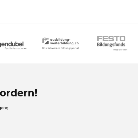
ordern!
gang.