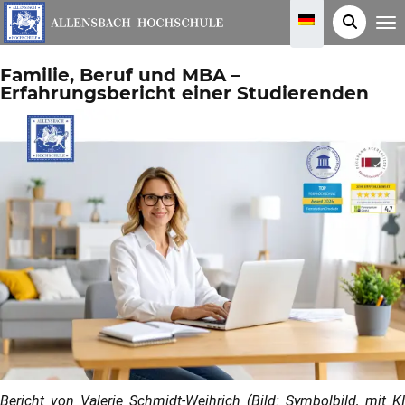
T
o
g
g
Familie, Beruf und MBA –
l
e
Erfahrungsbericht einer Studierenden
n
a
v
i
g
a
t
i
o
n
Bericht von Valerie Schmidt-Weihrich (Bild: Symbolbild, mit KI