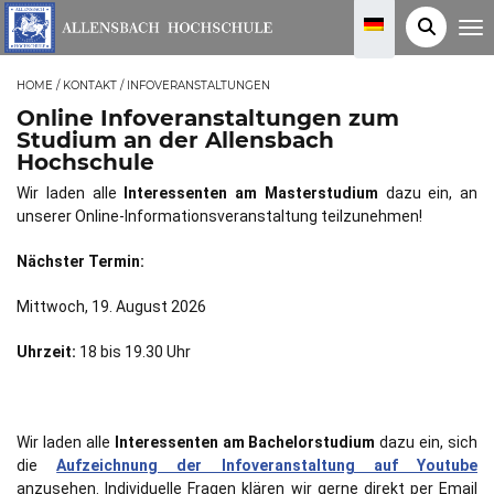
T
o
g
g
HOME
/
KONTAKT
/
INFOVERANSTALTUNGEN
l
e
Online Infoveranstaltungen zum
n
a
Studium an der Allensbach
v
Hochschule
i
g
Wir laden alle
Interessenten am Masterstudium
dazu ein, an
a
t
unserer Online-Informationsveranstaltung teilzunehmen!
i
o
n
Nächster Termin:
Mittwoch, 19. August 2026
Uhrzeit:
18 bis 19.30 Uhr
Wir laden alle
Interessenten am Bachelorstudium
dazu ein, sich
die
Aufzeichnung der Infoveranstaltung auf Youtube
anzusehen. Individuelle Fragen klären wir gerne direkt per Email